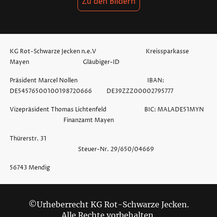
Zu den Bildern
KG Rot-Schwarze Jecken n.e.V Kreissparkasse
Mayen Gläubiger-ID
Präsident Marcel Nollen IBAN:
DE54576500100198720666 DE39ZZZ00002795777
Vizepräsident Thomas Lichtenfeld BIC: MALADE51MYN
Finanzamt Mayen
Thürerstr. 31
Steuer-Nr. 29/650/04669
56743 Mendig
©Urheberrecht KG Rot-Schwarze Jecken.
Alle Rechte vorbehalten.